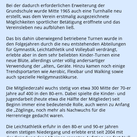
Bei der dadurch erforderlichen Erweiterung der
Grundschule wurde Mitte 1965 auch eine Turnhalle neu
erstellt, was dem Verein erstmalig ausgezeichnete
Möglichkeiten sportlicher Betätigung eröffnete und das
Vereinsleben neu aufblühen ließ.
Das bis dahin überwiegend betriebene Turnen wurde in
den Folgejahren durch die neu entstehenden Abteilungen
für Gymnastik, Leichtathletik und Volleyball verdrängt,
erlebte aber in dem sehr beliebten Kinder-Turnen eine
neue Blüte, allerdings unter völlig andersartiger
Verwendung der „alten„ Geräte. Hinzu kamen noch einige
Trendsportarten wie Aerobic, Flexibar und Walking sowie
auch spezielle Heilgymnastikkurse.
Die Mitgliederzahl wuchs stetig von etwa 300 Mitte der 70-er
Jahre auf 400 in den 80-ern. Dabei spielte die Kinder- und
Jugendarbeit (heute etwa die Hälfte der Mitglieder) seit
Beginn immer eine bedeutende Rolle, auch wenn zu Anfang
die „Zöglinge„ noch mehr als Nachwuchs für die
Herrenriege gedacht waren.
Die Leichtathletik erfuhr in den 80-er und 90-er Jahren
einen stetigen Niedergang und erlebte erst seit 2004 mit