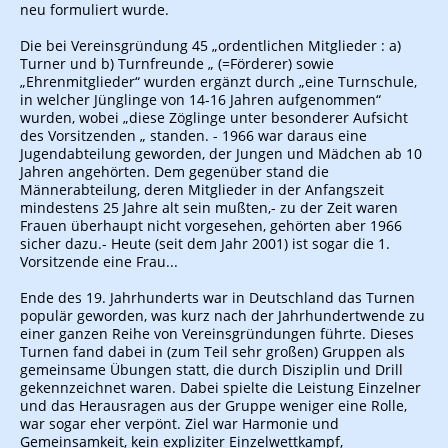
neu formuliert wurde.
Die bei Vereinsgründung 45 „ordentlichen Mitglieder : a)
Turner und b) Turnfreunde „ (=Förderer) sowie
„Ehrenmitglieder“ wurden ergänzt durch „eine Turnschule,
in welcher Jünglinge von 14-16 Jahren aufgenommen“
wurden, wobei „diese Zöglinge unter besonderer Aufsicht
des Vorsitzenden „ standen. - 1966 war daraus eine
Jugendabteilung geworden, der Jungen und Mädchen ab 10
Jahren angehörten. Dem gegenüber stand die
Männerabteilung, deren Mitglieder in der Anfangszeit
mindestens 25 Jahre alt sein mußten,- zu der Zeit waren
Frauen überhaupt nicht vorgesehen, gehörten aber 1966
sicher dazu.- Heute (seit dem Jahr 2001) ist sogar die 1.
Vorsitzende eine Frau...
Ende des 19. Jahrhunderts war in Deutschland das Turnen
populär geworden, was kurz nach der Jahrhundertwende zu
einer ganzen Reihe von Vereinsgründungen führte. Dieses
Turnen fand dabei in (zum Teil sehr großen) Gruppen als
gemeinsame Übungen statt, die durch Disziplin und Drill
gekennzeichnet waren. Dabei spielte die Leistung Einzelner
und das Herausragen aus der Gruppe weniger eine Rolle,
war sogar eher verpönt. Ziel war Harmonie und
Gemeinsamkeit, kein expliziter Einzelwettkampf,