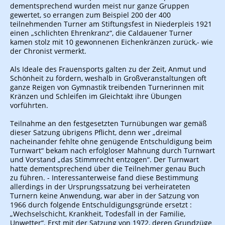
dementsprechend wurden meist nur ganze Gruppen
gewertet, so errangen zum Beispiel 200 der 400
teilnehmenden Turner am Stiftungsfest in Niederpleis 1921
einen „schlichten Ehrenkranz“, die Caldauener Turner
kamen stolz mit 10 gewonnenen Eichenkränzen zurück,- wie
der Chronist vermerkt.
Als Ideale des Frauensports galten zu der Zeit, Anmut und
Schönheit zu fördern, weshalb in Großveranstaltungen oft
ganze Reigen von Gymnastik treibenden Turnerinnen mit
Kränzen und Schleifen im Gleichtakt ihre Übungen
vorführten.
Teilnahme an den festgesetzten Turnübungen war gemäß
dieser Satzung übrigens Pflicht, denn wer „dreimal
nacheinander fehlte ohne genügende Entschuldigung beim
Turnwart“ bekam nach erfolgloser Mahnung durch Turnwart
und Vorstand „das Stimmrecht entzogen“. Der Turnwart
hatte dementsprechend über die Teilnehmer genau Buch
zu führen. - Interessanterweise fand diese Bestimmung
allerdings in der Ursprungssatzung bei verheirateten
Turnern keine Anwendung, war aber in der Satzung von
1966 durch folgende Entschuldigungsgründe ersetzt :
„Wechselschicht, Krankheit, Todesfall in der Familie,
Unwetter“. Erst mit der Satzung von 1972, deren Grundzüge