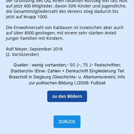
der Gründung des LAZ einen rasanten Aufstieg von fast Null
auf jetzt 400 Mitglieder, davon 50% Kinder und Jugendliche,
die Gesamtmitgliederzahl des Vereins stieg dadurch bis
jetzt auf knapp 1000.
Die Einwohnerzahl von Kaldauen ist inzwischen aber auch
auf über 8000 gestiegen, mit einem sehr starken Anteil
junger Familien mit Kindern.
Rolf Meyer, September 2018
(2. Vorsitzender)
Quellen : wenig vorhanden;- 50 J-, 75 J- Festschriften;
Stadtarchiv (Einw.-Zahlen + Denkschrift Eingliederung Teil
Braschoß in Siegburg /Geschichts- u. Altertumsverein); Info
zur politischen Bildung I./2006: Fußball
zu den Bildern
ZURÜCK