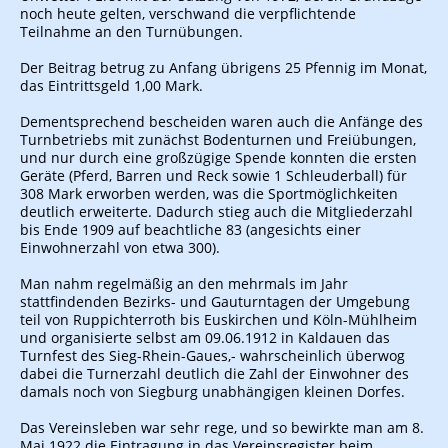
noch heute gelten, verschwand die verpflichtende
Teilnahme an den Turnübungen.
Der Beitrag betrug zu Anfang übrigens 25 Pfennig im Monat,
das Eintrittsgeld 1,00 Mark.
Dementsprechend bescheiden waren auch die Anfänge des
Turnbetriebs mit zunächst Bodenturnen und Freiübungen,
und nur durch eine großzügige Spende konnten die ersten
Geräte (Pferd, Barren und Reck sowie 1 Schleuderball) für
308 Mark erworben werden, was die Sportmöglichkeiten
deutlich erweiterte. Dadurch stieg auch die Mitgliederzahl
bis Ende 1909 auf beachtliche 83 (angesichts einer
Einwohnerzahl von etwa 300).
Man nahm regelmäßig an den mehrmals im Jahr
stattfindenden Bezirks- und Gauturntagen der Umgebung
teil von Ruppichterroth bis Euskirchen und Köln-Mühlheim
und organisierte selbst am 09.06.1912 in Kaldauen das
Turnfest des Sieg-Rhein-Gaues,- wahrscheinlich überwog
dabei die Turnerzahl deutlich die Zahl der Einwohner des
damals noch von Siegburg unabhängigen kleinen Dorfes.
Das Vereinsleben war sehr rege, und so bewirkte man am 8.
Mai 1922 die Eintragung in das Vereinsregister beim