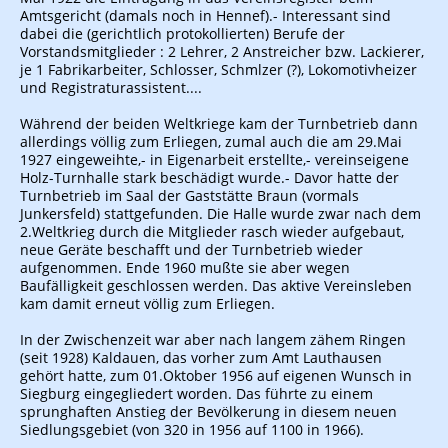
Amtsgericht (damals noch in Hennef).- Interessant sind
dabei die (gerichtlich protokollierten) Berufe der
Vorstandsmitglieder : 2 Lehrer, 2 Anstreicher bzw. Lackierer,
je 1 Fabrikarbeiter, Schlosser, Schmlzer (?), Lokomotivheizer
und Registraturassistent....
Während der beiden Weltkriege kam der Turnbetrieb dann
allerdings völlig zum Erliegen, zumal auch die am 29.Mai
1927 eingeweihte,- in Eigenarbeit erstellte,- vereinseigene
Holz-Turnhalle stark beschädigt wurde.- Davor hatte der
Turnbetrieb im Saal der Gaststätte Braun (vormals
Junkersfeld) stattgefunden. Die Halle wurde zwar nach dem
2.Weltkrieg durch die Mitglieder rasch wieder aufgebaut,
neue Geräte beschafft und der Turnbetrieb wieder
aufgenommen. Ende 1960 mußte sie aber wegen
Baufälligkeit geschlossen werden. Das aktive Vereinsleben
kam damit erneut völlig zum Erliegen.
In der Zwischenzeit war aber nach langem zähem Ringen
(seit 1928) Kaldauen, das vorher zum Amt Lauthausen
gehört hatte, zum 01.Oktober 1956 auf eigenen Wunsch in
Siegburg eingegliedert worden. Das führte zu einem
sprunghaften Anstieg der Bevölkerung in diesem neuen
Siedlungsgebiet (von 320 in 1956 auf 1100 in 1966).